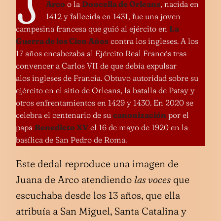
Arco
o la
Doncella de Orleans
, nacida en
1412 y fallecida en 1431, fue una joven
campesina francesa que guió al ejército en
La
Guerra de los Cien Años
contra los ingleses. A los
17 años encabezaba al Ejército Real Francés tras
convencer a Carlos VII de que debía expulsar
alos ingleses de Francia. Obtuvo autoridad sobre su
ejército en el sitio de Orleans, la batalla de Patay y
otros enfrentamientos en 1429 y 1430. En 2020 se
celebra el centenario de su
canonización
por el
papa
Benedicto XV
el 16 de mayo de 1920 en la
basílica de San Pedro de Roma.
Este dedal reproduce una imagen de
Juana de Arco atendiendo
las voces
que
escuchaba desde los 13 años, que ella
atribuía a San Miguel, Santa Catalina y